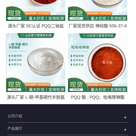
源头厂家 SC认证 PQQ二钠盐
厂家现货供应 神经酸 506-37-6
122628-50-6 吡咯喹啉醌钠盐
顺-15-二十四碳烯酸
源头厂家 L-硒-甲基硒代半胱氨
PQQ 酸 ; PQQ；吡咯喹啉醌
酸 26046-90-2 大货供应
72909-34-3
公司介绍
产品展厅