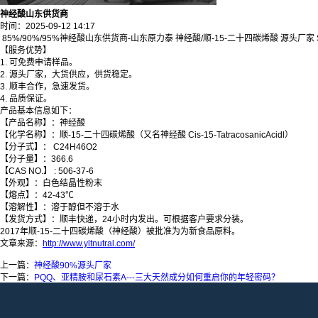
神经酸山东供货商
时间：2025-09-12 14:17
85%/90%/95%
神经酸
山东供货商-山东原力泰
神经酸/
顺-15-二十四碳烯酸
源头厂家 
【服务优势】
1. 可免费申请样品。
2. 源头厂家，大货供应，供货稳定。
3. 顺丰合作，急速发货。
4. 品质保证。
产品基本信息如下：
【产品名称】：神经酸
【化学名称】：顺-15-二十四碳烯酸（又名神经酸 Cis-15-TatracosanicAcidl）
【分子式】： C24H46O2
【分子量】：366.6
【CAS NO.】 : 506-37-6
【外观】：白色结晶性粉末
【熔点】：42-43℃
【溶解性】：溶于醇但不溶于水
【发货方式】：顺丰快递，24小时内发出。可根据客户要求分装。
2017年顺-15-二十四碳烯酸（神经酸）被批准为为新食品原料。
文章来源：
http://www.yltnutral.com/
上一篇：
神经酸90%源头厂家
下一篇：
PQQ、亚精胺和尿石素A---三大天然成分如何重启你的年轻密码？