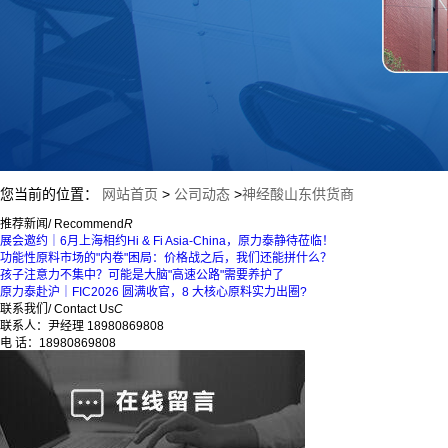
您当前的位置：
网站首页
>
公司动态
>
神经酸山东供货商
推荐新闻
/ Recommend
R
展会邀约｜6月上海相约Hi & Fi Asia-China，原力泰静待莅临！
功能性原料市场的"内卷"困局：价格战之后，我们还能拼什么？
孩子注意力不集中？可能是大脑"高速公路"需要养护了
原力泰赴沪｜FIC2026 圆满收官，8 大核心原料实力出圈?
联系我们
/ Contact Us
C
联系人：尹经理 18980869808
电 话：18980869808